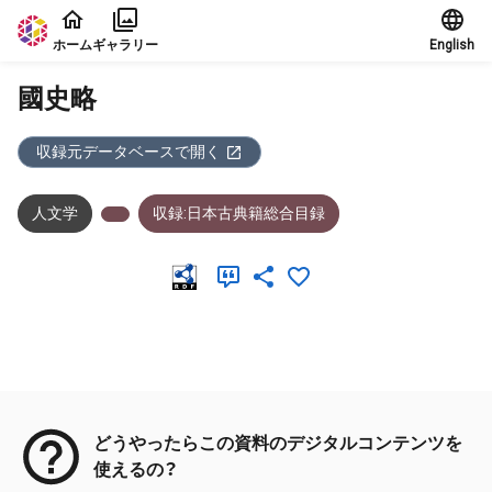
本文に飛ぶ
ホーム
ギャラリー
English
國史略
収録元データベースで開く
人文学
収録:日本古典籍総合目録
メタデータ
どうやったらこの資料のデジタルコンテンツを
使えるの？