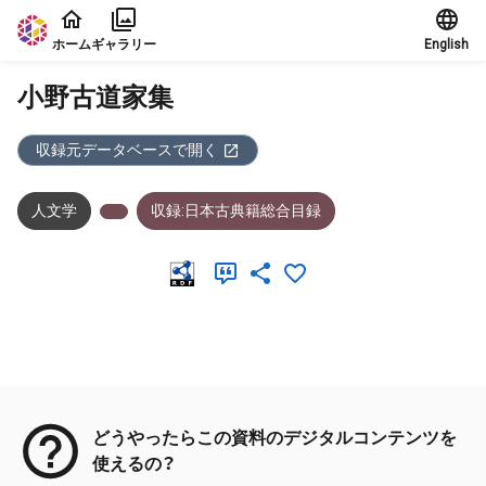
本文に飛ぶ
ホーム
ギャラリー
English
小野古道家集
収録元データベースで開く
人文学
収録:日本古典籍総合目録
メタデータ
どうやったらこの資料のデジタルコンテンツを
使えるの？