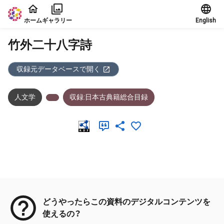
本文に飛ぶ
ホーム
ギャラリー
English
竹外二十八字詩
収録元データベースで開く
人文学
収録:日本古典籍総合目録
メタデータ
どうやったらこの資料のデジタルコンテンツを
使えるの？