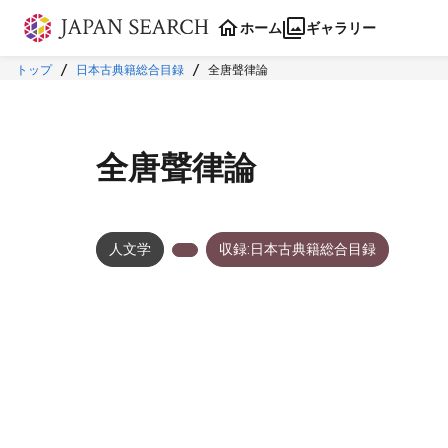
本文に飛ぶ
ホーム
ギャラリー
トップ
日本古典籍総合目録
全唐聲律論
全唐聲律論
人文学
収録:日本古典籍総合目録
メタデータ