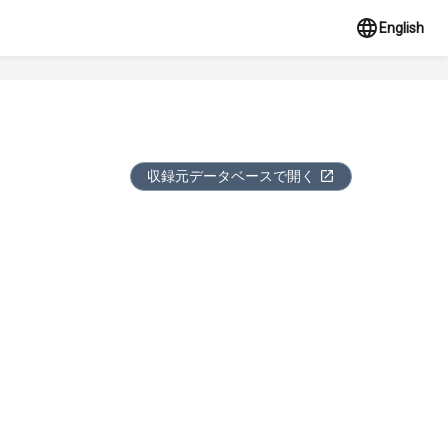
English
収録元データベースで開く