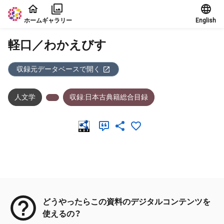
本文に飛ぶ
ホーム
ギャラリー
English
軽口／わかえびす
収録元データベースで開く
人文学
収録:日本古典籍総合目録
メタデータ
どうやったらこの資料のデジタルコンテンツを
使えるの？