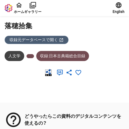
本文に飛ぶ
ホーム
ギャラリー
English
落穂拾集
収録元データベースで開く
人文学
収録:日本古典籍総合目録
メタデータ
どうやったらこの資料のデジタルコンテンツを
使えるの？