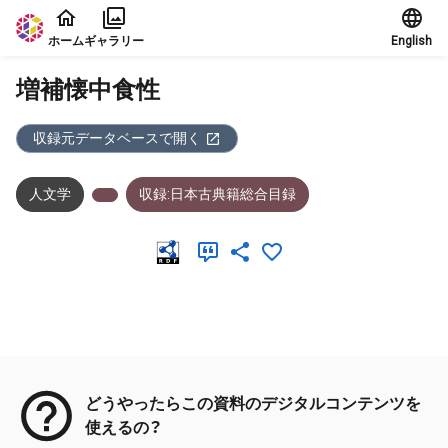
本文に飛ぶ
ホーム
ギャラリー
English
増補懐中食性
収録元データベースで開く
人文学
収録:日本古典籍総合目録
メタデータ
どうやったらこの資料のデジタルコンテンツを
使えるの？