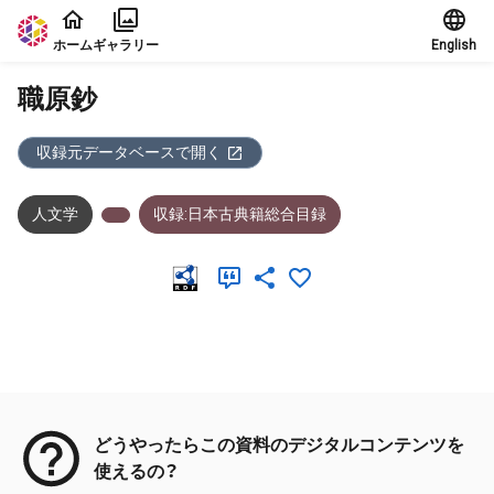
本文に飛ぶ
ホーム
ギャラリー
English
職原鈔
収録元データベースで開く
人文学
収録:日本古典籍総合目録
メタデータ
どうやったらこの資料のデジタルコンテンツを
使えるの？