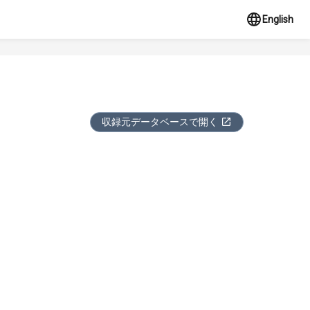
English
収録元データベースで開く