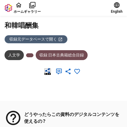
本文に飛ぶ
ホーム
ギャラリー
English
和韓唱酬集
収録元データベースで開く
人文学
収録:日本古典籍総合目録
メタデータ
どうやったらこの資料のデジタルコンテンツを
使えるの？