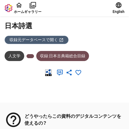
本文に飛ぶ
ホーム
ギャラリー
English
日本詩選
収録元データベースで開く
人文学
収録:日本古典籍総合目録
メタデータ
どうやったらこの資料のデジタルコンテンツを
使えるの？