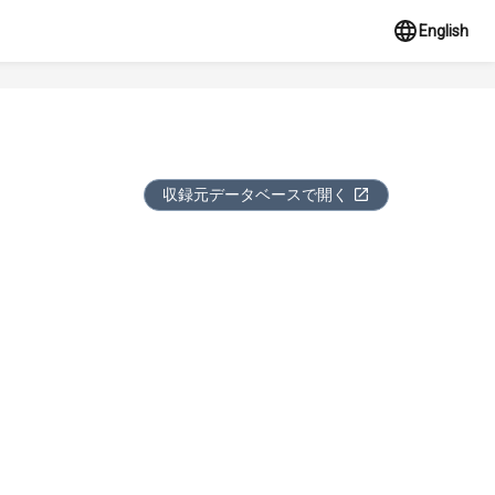
English
収録元データベースで開く