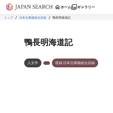
本文に飛ぶ
ホーム
ギャラリー
トップ
日本古典籍総合目録
鴨長明海道記
鴨長明海道記
人文学
収録:日本古典籍総合目録
メタデータ