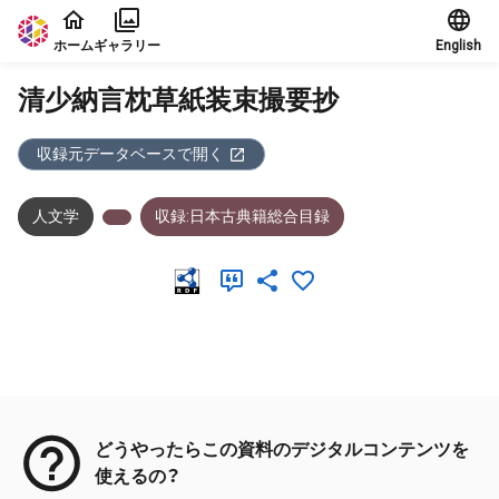
本文に飛ぶ
ホーム
ギャラリー
English
清少納言枕草紙装束撮要抄
収録元データベースで開く
人文学
収録:日本古典籍総合目録
メタデータ
どうやったらこの資料のデジタルコンテンツを
使えるの？