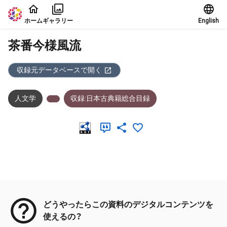
本文に飛ぶ
ホーム
ギャラリー
English
茶番今様風流
収録元データベースで開く
人文学
収録:日本古典籍総合目録
メタデータ
どうやったらこの資料のデジタルコンテンツを
使えるの？