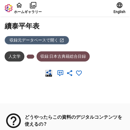
本文に飛ぶ
ホーム
ギャラリー
English
續泰平年表
収録元データベースで開く
人文学
収録:日本古典籍総合目録
メタデータ
どうやったらこの資料のデジタルコンテンツを
使えるの？