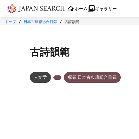
本文に飛ぶ
ホーム
ギャラリー
トップ
日本古典籍総合目録
古詩韻範
古詩韻範
人文学
収録:日本古典籍総合目録
メタデータ