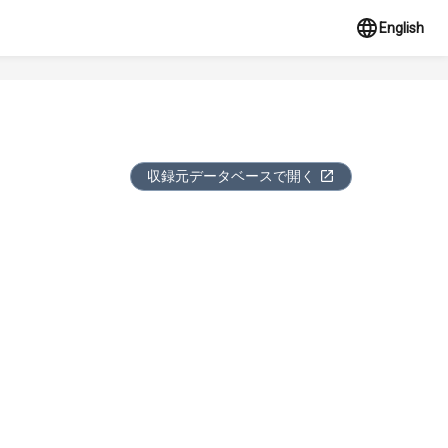
English
収録元データベースで開く