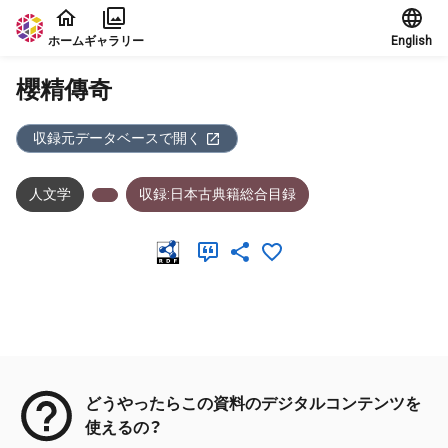
本文に飛ぶ
ホーム
ギャラリー
English
櫻精傳奇
収録元データベースで開く
人文学
収録:日本古典籍総合目録
メタデータ
どうやったらこの資料のデジタルコンテンツを
使えるの？