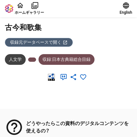
本文に飛ぶ
ホーム
ギャラリー
English
古今和歌集
収録元データベースで開く
人文学
収録:日本古典籍総合目録
メタデータ
どうやったらこの資料のデジタルコンテンツを
使えるの？