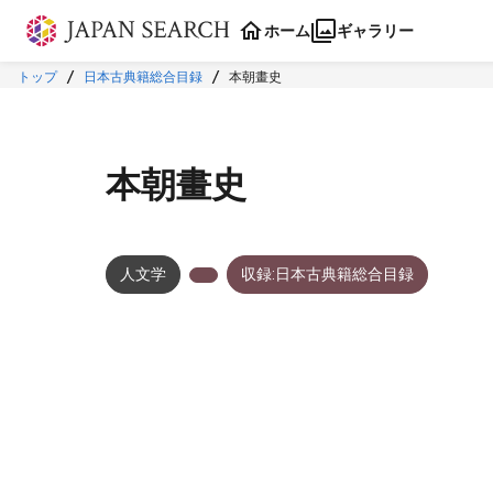
本文に飛ぶ
ホーム
ギャラリー
トップ
日本古典籍総合目録
本朝畫史
本朝畫史
人文学
収録:日本古典籍総合目録
メタデータ