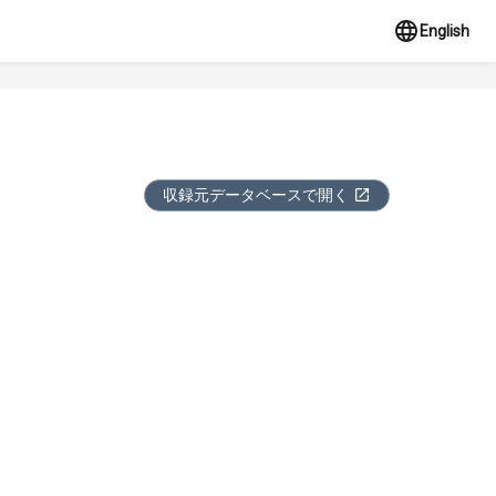
English
収録元データベースで開く