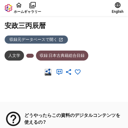
本文に飛ぶ
ホーム
ギャラリー
English
安政三丙辰暦
収録元データベースで開く
人文学
収録:日本古典籍総合目録
メタデータ
どうやったらこの資料のデジタルコンテンツを
使えるの？