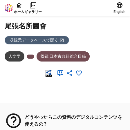
本文に飛ぶ
ホーム
ギャラリー
English
尾張名所圖會
収録元データベースで開く
人文学
収録:日本古典籍総合目録
メタデータ
どうやったらこの資料のデジタルコンテンツを
使えるの？