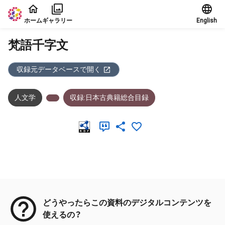
本文に飛ぶ
ホーム
ギャラリー
English
梵語千字文
収録元データベースで開く
人文学
収録:日本古典籍総合目録
メタデータ
どうやったらこの資料のデジタルコンテンツを
使えるの？