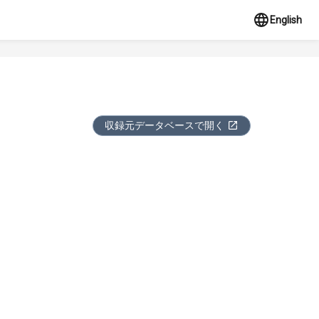
English
収録元データベースで開く