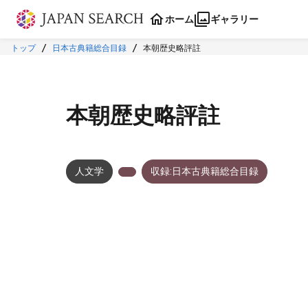
本文に飛ぶ
ホーム
ギャラリー
トップ
日本古典籍総合目録
本朝歴史略評註
本朝歴史略評註
人文学
収録:日本古典籍総合目録
メタデータ