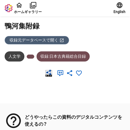
本文に飛ぶ
ホーム
ギャラリー
English
鴨河集附録
収録元データベースで開く
人文学
収録:日本古典籍総合目録
メタデータ
どうやったらこの資料のデジタルコンテンツを
使えるの？