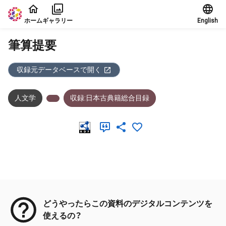
本文に飛ぶ
ホーム
ギャラリー
English
筆算提要
収録元データベースで開く
人文学
収録:日本古典籍総合目録
メタデータ
どうやったらこの資料のデジタルコンテンツを
使えるの？