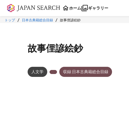
本文に飛ぶ
ホーム
ギャラリー
トップ
日本古典籍総合目録
故事俚諺絵鈔
故事俚諺絵鈔
人文学
収録:日本古典籍総合目録
メタデータ