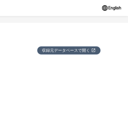
English
収録元データベースで開く