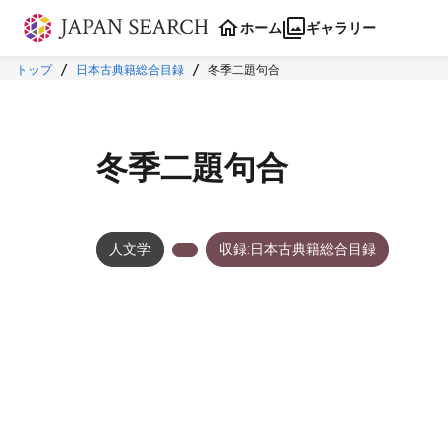
本文に飛ぶ
ホーム
ギャラリー
トップ
日本古典籍総合目録
冬季二題句合
冬季二題句合
人文学
収録:日本古典籍総合目録
メタデータ