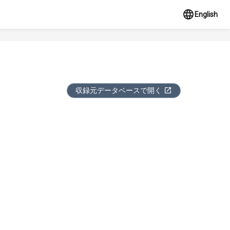
English
収録元データベースで開く