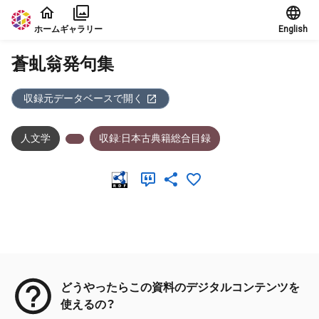
本文に飛ぶ
ホーム
ギャラリー
English
蒼虬翁発句集
収録元データベースで開く
人文学
収録:日本古典籍総合目録
メタデータ
どうやったらこの資料のデジタルコンテンツを
使えるの？