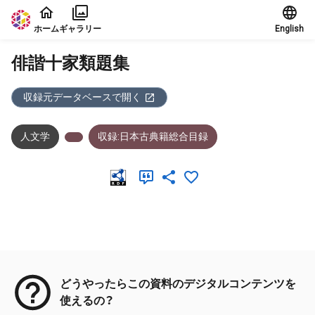
本文に飛ぶ
ホーム
ギャラリー
English
俳諧十家類題集
収録元データベースで開く
人文学
収録:日本古典籍総合目録
メタデータ
どうやったらこの資料のデジタルコンテンツを
使えるの？