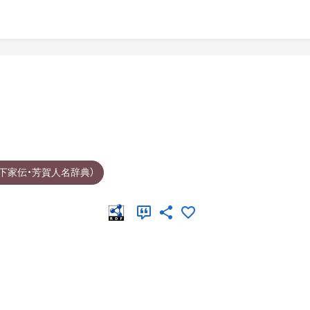
下家伝・芳賀人名辞典）