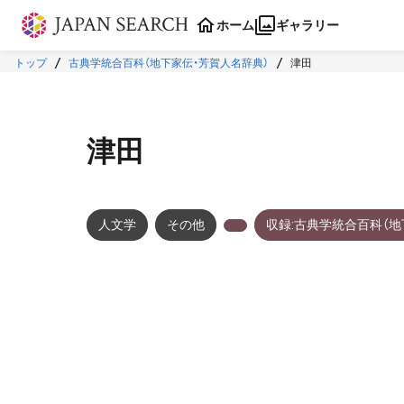
本文に飛ぶ
ホーム
ギャラリー
トップ
古典学統合百科（地下家伝・芳賀人名辞典）
津田
津田
人文学
その他
収録:古典学統合百科（地
メタデータ