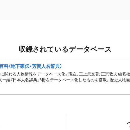
収録されているデータベース
百科（地下家伝・芳賀人名辞典）
に関わる人物情報をデータベース化。現在、三上景文著; 正宗敦夫 編纂校
矢一編『日本人名辞典』6冊をデータベース化したものを搭載。歴史人物