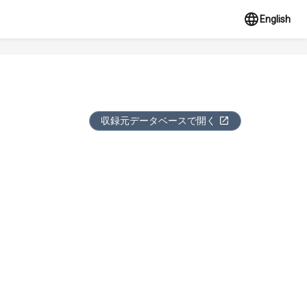
English
収録元データベースで開く