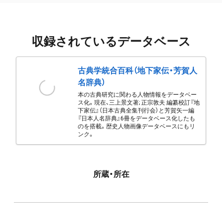
収録されているデータベース
古典学統合百科（地下家伝・芳賀人
名辞典）
本の古典研究に関わる人物情報をデータベー
ス化。現在、三上景文著; 正宗敦夫 編纂校訂『地
下家伝』（日本古典全集刊行会）と芳賀矢一編
『日本人名辞典』6冊をデータベース化したも
のを搭載。歴史人物画像データベースにもリ
ンク。
所蔵・所在