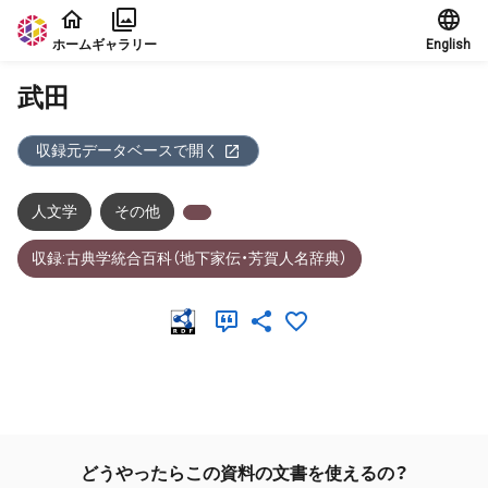
本文に飛ぶ
ホーム
ギャラリー
English
武田
収録元データベースで開く
人文学
その他
収録:古典学統合百科（地下家伝・芳賀人名辞典）
メタデータ
どうやったらこの資料の文書を使えるの？