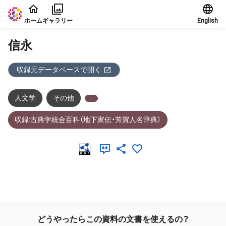
本文に飛ぶ
ホーム
ギャラリー
English
信永
収録元データベースで開く
人文学
その他
収録:古典学統合百科（地下家伝・芳賀人名辞典）
メタデータ
どうやったらこの資料の文書を使えるの？