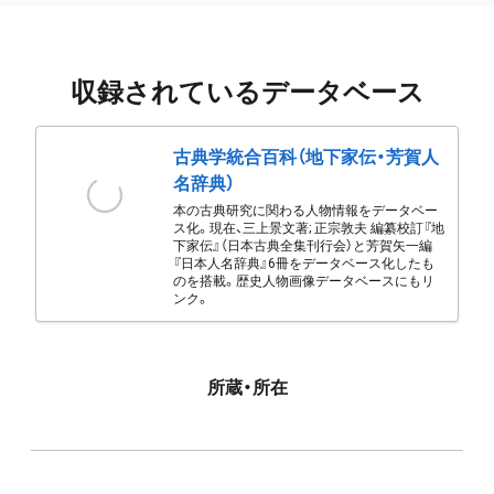
収録されているデータベース
古典学統合百科（地下家伝・芳賀人
名辞典）
本の古典研究に関わる人物情報をデータベー
ス化。現在、三上景文著; 正宗敦夫 編纂校訂『地
下家伝』（日本古典全集刊行会）と芳賀矢一編
『日本人名辞典』6冊をデータベース化したも
のを搭載。歴史人物画像データベースにもリ
ンク。
所蔵・所在