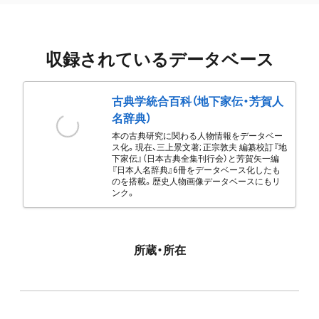
収録されているデータベース
古典学統合百科（地下家伝・芳賀人
名辞典）
本の古典研究に関わる人物情報をデータベー
ス化。現在、三上景文著; 正宗敦夫 編纂校訂『地
下家伝』（日本古典全集刊行会）と芳賀矢一編
『日本人名辞典』6冊をデータベース化したも
のを搭載。歴史人物画像データベースにもリ
ンク。
所蔵・所在