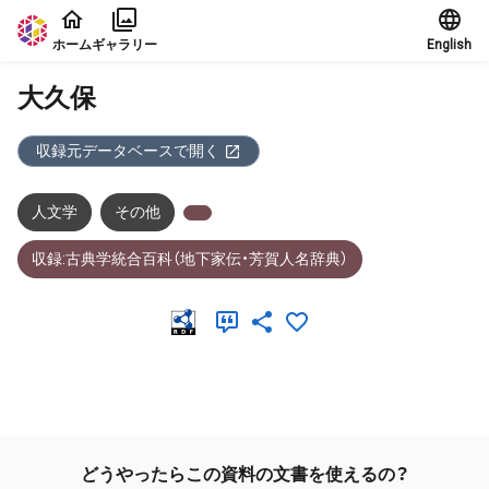
本文に飛ぶ
ホーム
ギャラリー
English
大久保
収録元データベースで開く
人文学
その他
収録:古典学統合百科（地下家伝・芳賀人名辞典）
メタデータ
どうやったらこの資料の文書を使えるの？