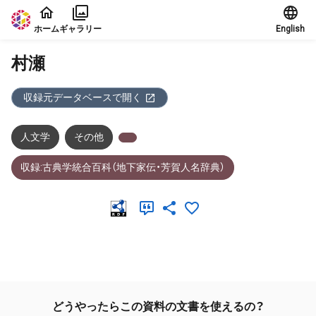
本文に飛ぶ
ホーム
ギャラリー
English
村瀬
収録元データベースで開く
人文学
その他
収録:古典学統合百科（地下家伝・芳賀人名辞典）
メタデータ
どうやったらこの資料の文書を使えるの？