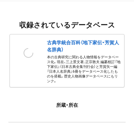
収録されているデータベース
古典学統合百科（地下家伝・芳賀人
名辞典）
本の古典研究に関わる人物情報をデータベー
ス化。現在、三上景文著; 正宗敦夫 編纂校訂『地
下家伝』（日本古典全集刊行会）と芳賀矢一編
『日本人名辞典』6冊をデータベース化したも
のを搭載。歴史人物画像データベースにもリ
ンク。
所蔵・所在