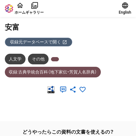
本文に飛ぶ
ホーム
ギャラリー
English
安富
収録元データベースで開く
人文学
その他
収録:古典学統合百科（地下家伝・芳賀人名辞典）
メタデータ
どうやったらこの資料の文書を使えるの？