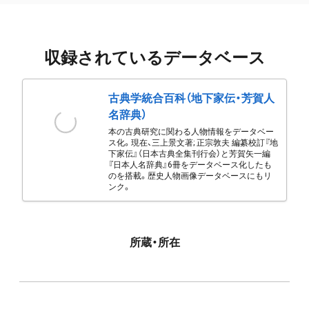
収録されているデータベース
古典学統合百科（地下家伝・芳賀人
名辞典）
本の古典研究に関わる人物情報をデータベー
ス化。現在、三上景文著; 正宗敦夫 編纂校訂『地
下家伝』（日本古典全集刊行会）と芳賀矢一編
『日本人名辞典』6冊をデータベース化したも
のを搭載。歴史人物画像データベースにもリ
ンク。
所蔵・所在