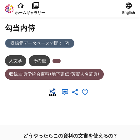
本文に飛ぶ
ホーム
ギャラリー
English
勾当内侍
収録元データベースで開く
人文学
その他
収録:古典学統合百科（地下家伝・芳賀人名辞典）
メタデータ
どうやったらこの資料の文書を使えるの？