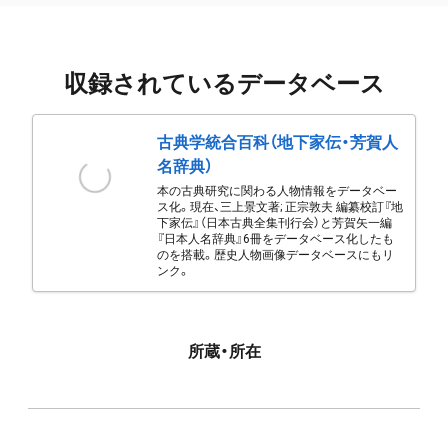
収録されているデータベース
古典学統合百科（地下家伝・芳賀人
名辞典）
本の古典研究に関わる人物情報をデータベー
ス化。現在、三上景文著; 正宗敦夫 編纂校訂『地
下家伝』（日本古典全集刊行会）と芳賀矢一編
『日本人名辞典』6冊をデータベース化したも
のを搭載。歴史人物画像データベースにもリ
ンク。
所蔵・所在