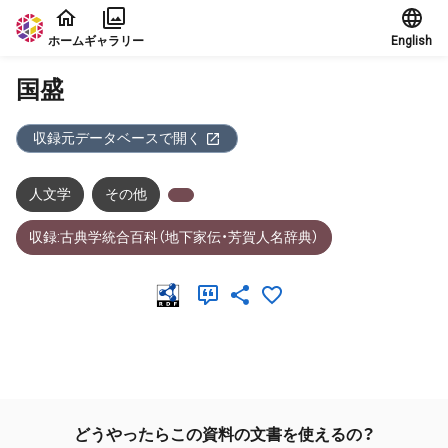
本文に飛ぶ
ホーム
ギャラリー
English
国盛
収録元データベースで開く
人文学
その他
収録:古典学統合百科（地下家伝・芳賀人名辞典）
メタデータ
どうやったらこの資料の文書を使えるの？