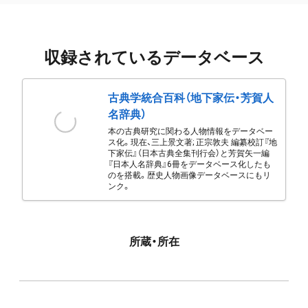
収録されているデータベース
古典学統合百科（地下家伝・芳賀人
名辞典）
本の古典研究に関わる人物情報をデータベー
ス化。現在、三上景文著; 正宗敦夫 編纂校訂『地
下家伝』（日本古典全集刊行会）と芳賀矢一編
『日本人名辞典』6冊をデータベース化したも
のを搭載。歴史人物画像データベースにもリ
ンク。
所蔵・所在