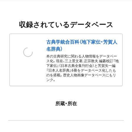
収録されているデータベース
古典学統合百科（地下家伝・芳賀人
名辞典）
本の古典研究に関わる人物情報をデータベー
ス化。現在、三上景文著; 正宗敦夫 編纂校訂『地
下家伝』（日本古典全集刊行会）と芳賀矢一編
『日本人名辞典』6冊をデータベース化したも
のを搭載。歴史人物画像データベースにもリ
ンク。
所蔵・所在