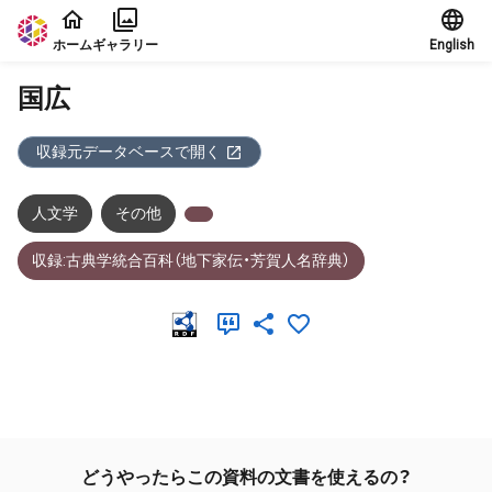
本文に飛ぶ
ホーム
ギャラリー
English
国広
収録元データベースで開く
人文学
その他
収録:古典学統合百科（地下家伝・芳賀人名辞典）
メタデータ
どうやったらこの資料の文書を使えるの？