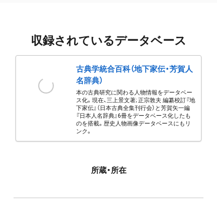
収録されているデータベース
古典学統合百科（地下家伝・芳賀人
名辞典）
本の古典研究に関わる人物情報をデータベー
ス化。現在、三上景文著; 正宗敦夫 編纂校訂『地
下家伝』（日本古典全集刊行会）と芳賀矢一編
『日本人名辞典』6冊をデータベース化したも
のを搭載。歴史人物画像データベースにもリ
ンク。
所蔵・所在