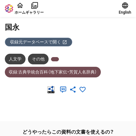
本文に飛ぶ
ホーム
ギャラリー
English
国永
収録元データベースで開く
人文学
その他
収録:古典学統合百科（地下家伝・芳賀人名辞典）
メタデータ
どうやったらこの資料の文書を使えるの？