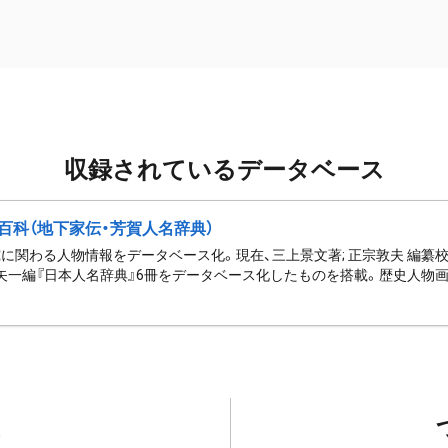
収録されているデータベース
百科（地下家伝・芳賀人名辞典）
に関わる人物情報をデータベース化。現在、三上景文著; 正宗敦夫 編纂校
矢一編『日本人名辞典』6冊をデータベース化したものを搭載。歴史人物