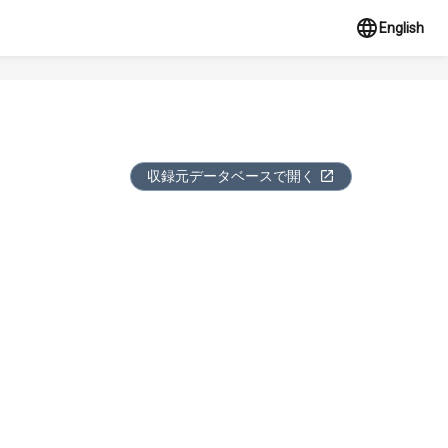
English
収録元データベースで開く