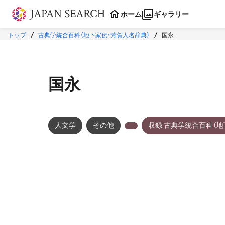
本文に飛ぶ
ホーム
ギャラリー
トップ
古典学統合百科（地下家伝・芳賀人名辞典）
国永
国永
人文学
その他
収録:古典学統合百科（地
メタデータ