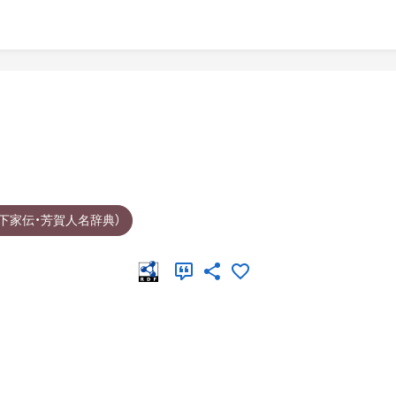
下家伝・芳賀人名辞典）