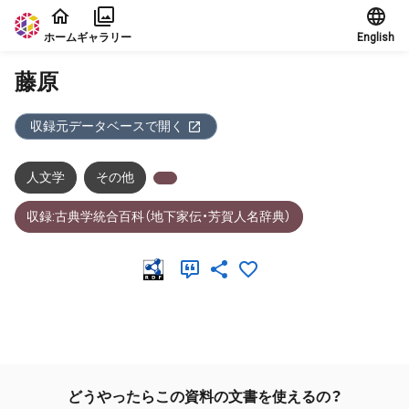
本文に飛ぶ
ホーム
ギャラリー
English
藤原
収録元データベースで開く
人文学
その他
収録:古典学統合百科（地下家伝・芳賀人名辞典）
メタデータ
どうやったらこの資料の文書を使えるの？