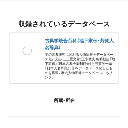
収録されているデータベース
古典学統合百科（地下家伝・芳賀人
名辞典）
本の古典研究に関わる人物情報をデータベー
ス化。現在、三上景文著; 正宗敦夫 編纂校訂『地
下家伝』（日本古典全集刊行会）と芳賀矢一編
『日本人名辞典』6冊をデータベース化したも
のを搭載。歴史人物画像データベースにもリ
ンク。
所蔵・所在