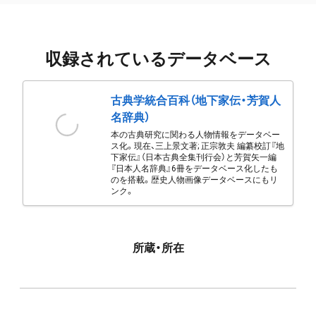
収録されているデータベース
古典学統合百科（地下家伝・芳賀人
名辞典）
本の古典研究に関わる人物情報をデータベー
ス化。現在、三上景文著; 正宗敦夫 編纂校訂『地
下家伝』（日本古典全集刊行会）と芳賀矢一編
『日本人名辞典』6冊をデータベース化したも
のを搭載。歴史人物画像データベースにもリ
ンク。
所蔵・所在