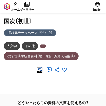
本文に飛ぶ
ホーム
ギャラリー
English
国次〔初世〕
収録元データベースで開く
人文学
その他
収録:古典学統合百科（地下家伝・芳賀人名辞典）
メタデータ
どうやったらこの資料の文書を使えるの？