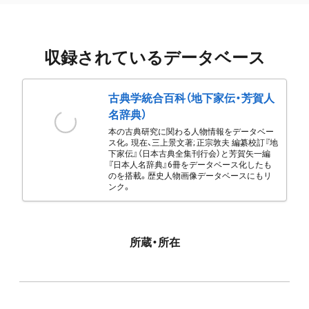
収録されているデータベース
古典学統合百科（地下家伝・芳賀人
名辞典）
本の古典研究に関わる人物情報をデータベー
ス化。現在、三上景文著; 正宗敦夫 編纂校訂『地
下家伝』（日本古典全集刊行会）と芳賀矢一編
『日本人名辞典』6冊をデータベース化したも
のを搭載。歴史人物画像データベースにもリ
ンク。
所蔵・所在