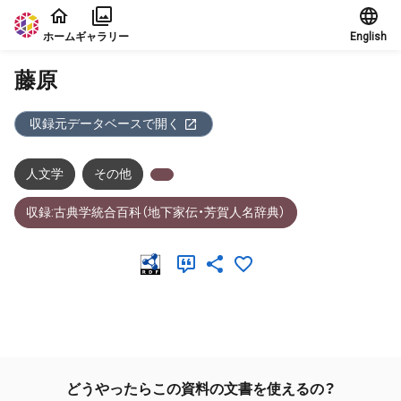
本文に飛ぶ
ホーム
ギャラリー
English
藤原
収録元データベースで開く
人文学
その他
収録:古典学統合百科（地下家伝・芳賀人名辞典）
メタデータ
どうやったらこの資料の文書を使えるの？