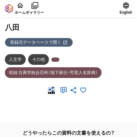
本文に飛ぶ
ホーム
ギャラリー
English
八田
収録元データベースで開く
人文学
その他
収録:古典学統合百科（地下家伝・芳賀人名辞典）
メタデータ
どうやったらこの資料の文書を使えるの？