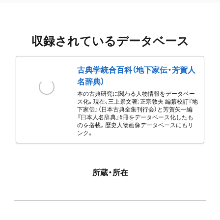
収録されているデータベース
古典学統合百科（地下家伝・芳賀人
名辞典）
本の古典研究に関わる人物情報をデータベー
ス化。現在、三上景文著; 正宗敦夫 編纂校訂『地
下家伝』（日本古典全集刊行会）と芳賀矢一編
『日本人名辞典』6冊をデータベース化したも
のを搭載。歴史人物画像データベースにもリ
ンク。
所蔵・所在