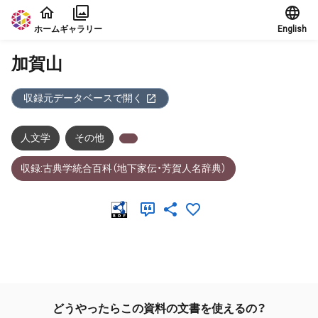
本文に飛ぶ
ホーム
ギャラリー
English
加賀山
収録元データベースで開く
人文学
その他
収録:古典学統合百科（地下家伝・芳賀人名辞典）
メタデータ
どうやったらこの資料の文書を使えるの？