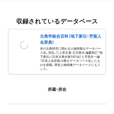
収録されているデータベース
古典学統合百科（地下家伝・芳賀人
名辞典）
本の古典研究に関わる人物情報をデータベー
ス化。現在、三上景文著; 正宗敦夫 編纂校訂『地
下家伝』（日本古典全集刊行会）と芳賀矢一編
『日本人名辞典』6冊をデータベース化したも
のを搭載。歴史人物画像データベースにもリ
ンク。
所蔵・所在