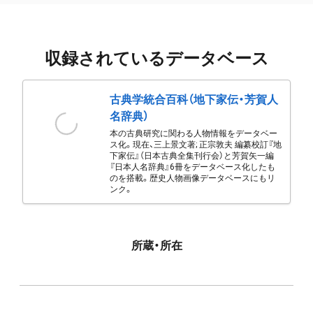
収録されているデータベース
古典学統合百科（地下家伝・芳賀人
名辞典）
本の古典研究に関わる人物情報をデータベー
ス化。現在、三上景文著; 正宗敦夫 編纂校訂『地
下家伝』（日本古典全集刊行会）と芳賀矢一編
『日本人名辞典』6冊をデータベース化したも
のを搭載。歴史人物画像データベースにもリ
ンク。
所蔵・所在