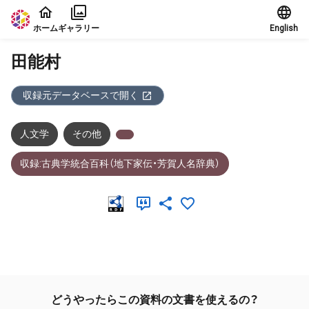
本文に飛ぶ
ホーム
ギャラリー
English
田能村
収録元データベースで開く
人文学
その他
収録:古典学統合百科（地下家伝・芳賀人名辞典）
メタデータ
どうやったらこの資料の文書を使えるの？