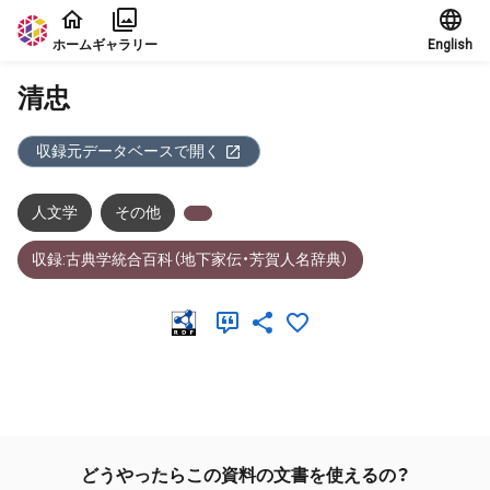
本文に飛ぶ
ホーム
ギャラリー
English
清忠
収録元データベースで開く
人文学
その他
収録:古典学統合百科（地下家伝・芳賀人名辞典）
メタデータ
どうやったらこの資料の文書を使えるの？