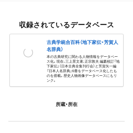
収録されているデータベース
古典学統合百科（地下家伝・芳賀人
名辞典）
本の古典研究に関わる人物情報をデータベー
ス化。現在、三上景文著; 正宗敦夫 編纂校訂『地
下家伝』（日本古典全集刊行会）と芳賀矢一編
『日本人名辞典』6冊をデータベース化したも
のを搭載。歴史人物画像データベースにもリ
ンク。
所蔵・所在