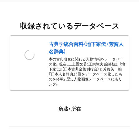
収録されているデータベース
古典学統合百科（地下家伝・芳賀人
名辞典）
本の古典研究に関わる人物情報をデータベー
ス化。現在、三上景文著; 正宗敦夫 編纂校訂『地
下家伝』（日本古典全集刊行会）と芳賀矢一編
『日本人名辞典』6冊をデータベース化したも
のを搭載。歴史人物画像データベースにもリ
ンク。
所蔵・所在