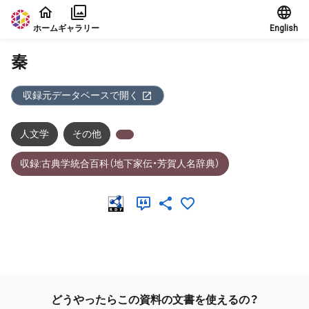
本文に飛ぶ
ホーム
ギャラリー
English
秦
収録元データベースで開く
人文学
その他
収録:古典学統合百科（地下家伝・芳賀人名辞典）
メタデータ
どうやったらこの資料の文書を使えるの？