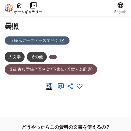
本文に飛ぶ
ホーム
ギャラリー
English
曇照
収録元データベースで開く
人文学
その他
収録:古典学統合百科（地下家伝・芳賀人名辞典）
メタデータ
どうやったらこの資料の文書を使えるの？