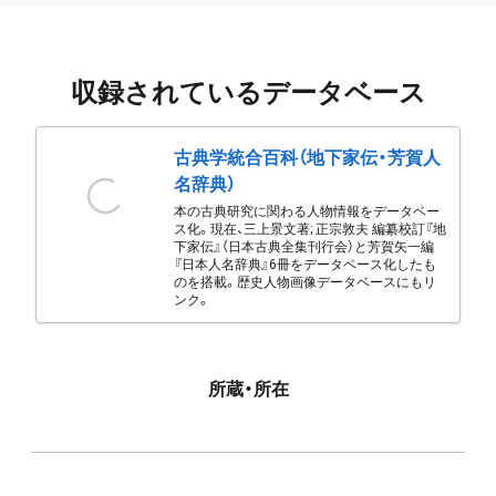
収録されているデータベース
古典学統合百科（地下家伝・芳賀人
名辞典）
本の古典研究に関わる人物情報をデータベー
ス化。現在、三上景文著; 正宗敦夫 編纂校訂『地
下家伝』（日本古典全集刊行会）と芳賀矢一編
『日本人名辞典』6冊をデータベース化したも
のを搭載。歴史人物画像データベースにもリ
ンク。
所蔵・所在