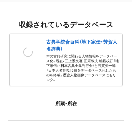
収録されているデータベース
古典学統合百科（地下家伝・芳賀人
名辞典）
本の古典研究に関わる人物情報をデータベー
ス化。現在、三上景文著; 正宗敦夫 編纂校訂『地
下家伝』（日本古典全集刊行会）と芳賀矢一編
『日本人名辞典』6冊をデータベース化したも
のを搭載。歴史人物画像データベースにもリ
ンク。
所蔵・所在