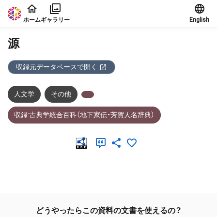
本文に飛ぶ
ホーム
ギャラリー
English
源
収録元データベースで開く
人文学
その他
収録:古典学統合百科（地下家伝・芳賀人名辞典）
メタデータ
どうやったらこの資料の文書を使えるの？